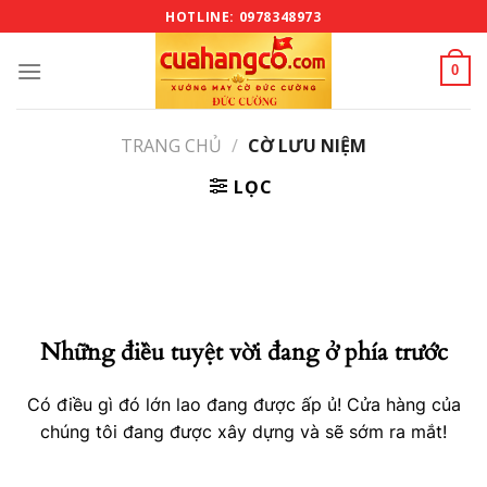
Bỏ
HOTLINE: 0978348973
qua
nội
0
dung
TRANG CHỦ
/
CỜ LƯU NIỆM
LỌC
Những điều tuyệt vời đang ở phía trước
Có điều gì đó lớn lao đang được ấp ủ! Cửa hàng của
chúng tôi đang được xây dựng và sẽ sớm ra mắt!