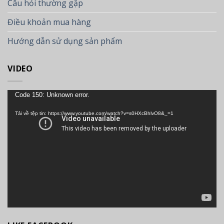
Câu hỏi thường gặp
Điều khoản mua hàng
Hướng dẫn sử dụng sản phẩm
VIDEO
Trình
Code 150: Unknown error.
chơi
Tải về tệp tin: https://www.youtube.com/watch?v=s0HXcBhlvO8&_=1
Video