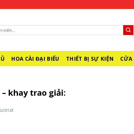
m
m:
HỦ
HOA CÀI ĐẠI BIỂU
THIẾT BỊ SỰ KIỆN
CỬA
– khay trao giải:
GCO123