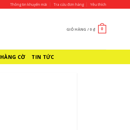
Thông tin khuyến mãi
Tra cứu đơn hàng
Yêu thích
GIỎ HÀNG /
0
₫
0
 HÀNG CỜ
TIN TỨC