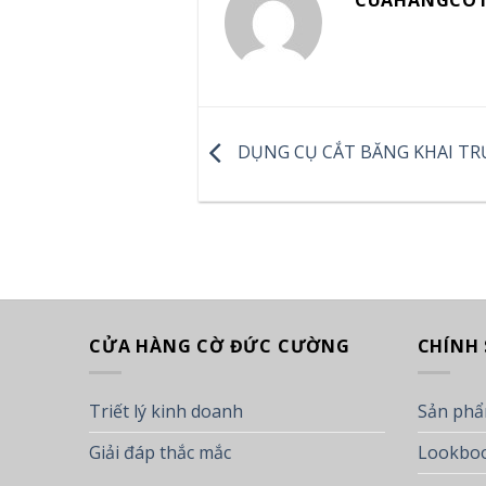
CUAHANGCO1
DỤNG CỤ CẮT BĂNG KHAI TR
CỬA HÀNG CỜ ĐỨC CƯỜNG
CHÍNH
Triết lý kinh doanh
Sản phẩ
Giải đáp thắc mắc
Lookboo