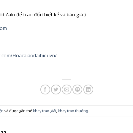
d Zalo để trao đổi thiết kế và báo giá )
com
k.com/Hoacaiaodaibieuvn/
iện
và được gắn thẻ
khay trao giải
,
khay trao thưởng
.