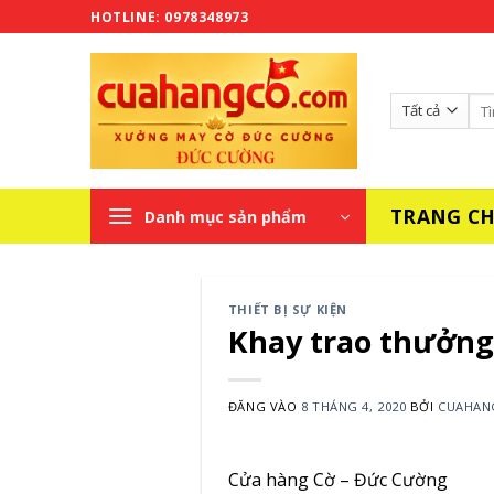
Bỏ
HOTLINE: 0978348973
qua
nội
dung
Tì
kiế
TRANG C
Danh mục sản phẩm
THIẾT BỊ SỰ KIỆN
Khay trao thưởng 
ĐĂNG VÀO
8 THÁNG 4, 2020
BỞI
CUAHAN
Cửa hàng Cờ – Đức Cường