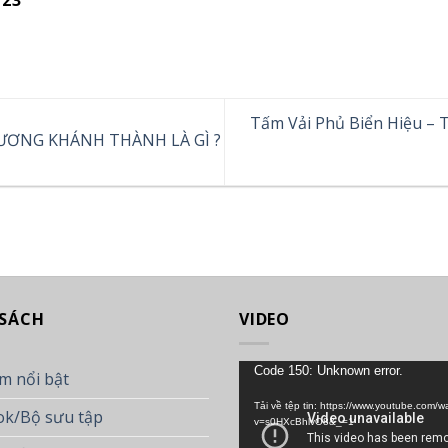
23
Tấm Vải Phủ Biển Hiệu – 
ƯƠNG KHÁNH THÀNH LÀ GÌ ?
 SÁCH
VIDEO
Trình
Code 150: Unknown error.
m nổi bật
chơi
Tải về tệp tin: https://www.youtube.com/w
k/Bộ sưu tập
Video
v=s0HXcBhlvO8&_=1