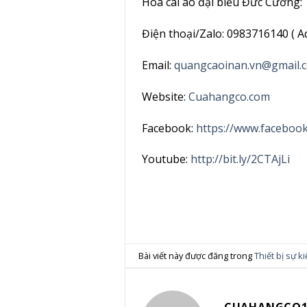
Hoa cài áo đại biểu Đức Cường:
Điện thoại/Zalo: 0983716140 ( Ad
Email:
quangcaoinan.vn@gmail.
Website:
Cuahangco.com
Facebook:
https://www.faceboo
Youtube:
http://bit.ly/2CTAjLi
Bài viết này được đăng trong
Thiết bị sự k