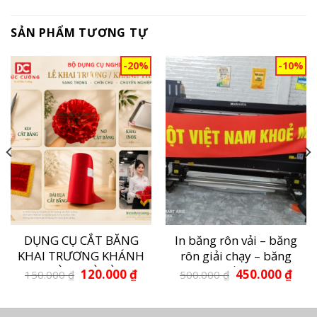
SẢN PHẨM TƯƠNG TỰ
-20%
-10%
DỤNG CỤ CẮT BĂNG
In băng rôn vải – băng
KHAI TRƯƠNG KHÁNH
rôn giải chạy – băng
THÀNH LÀ GÌ ?
rôn về đích
Giá
Giá
Giá
Giá
120.000
₫
450.000
₫
150.000
₫
500.000
₫
n
gốc
hiện
gốc
hiện
là:
tại
là:
tại
150.000 ₫.
là:
500.000 ₫.
là:
.000 ₫.
120.000 ₫.
450.0