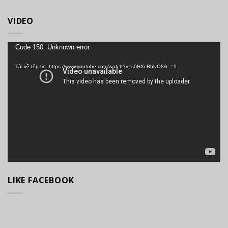
VIDEO
Trình
Code 150: Unknown error.
chơi
Tải về tệp tin: https://www.youtube.com/watch?v=s0HXcBhlvO8&_=1
Video
LIKE FACEBOOK