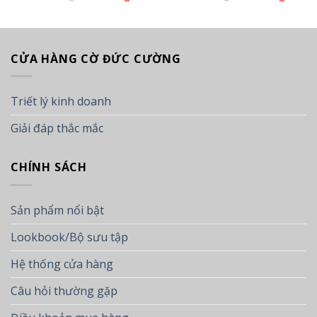
gốc
hiện
gốc
hiện
Cường
– Đức Cường
là:
tại
là:
tại
21.000 ₫.
là:
21.500 ₫.
là:
16.500 ₫.
17.500 
CỬA HÀNG CỜ ĐỨC CƯỜNG
Triết lý kinh doanh
Giải đáp thắc mắc
CHÍNH SÁCH
Sản phẩm nổi bật
Lookbook/Bộ sưu tập
Hệ thống cửa hàng
Câu hỏi thường gặp