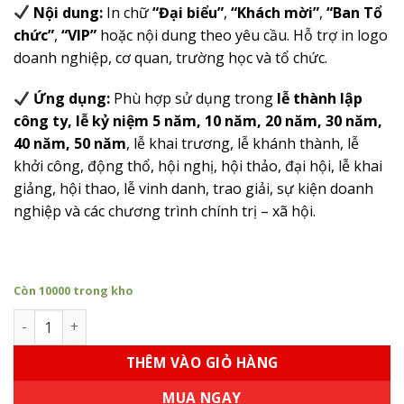
Nội dung:
In chữ
“Đại biểu”
,
“Khách mời”
,
“Ban Tổ
chức”
,
“VIP”
hoặc nội dung theo yêu cầu. Hỗ trợ in logo
doanh nghiệp, cơ quan, trường học và tổ chức.
Ứng dụng:
Phù hợp sử dụng trong
lễ thành lập
công ty, lễ kỷ niệm 5 năm, 10 năm, 20 năm, 30 năm,
40 năm, 50 năm
, lễ khai trương, lễ khánh thành, lễ
khởi công, động thổ, hội nghị, hội thảo, đại hội, lễ khai
giảng, hội thao, lễ vinh danh, trao giải, sự kiện doanh
nghiệp và các chương trình chính trị – xã hội.
Còn 10000 trong kho
Tạo Nên Sự Tinh Tế Và Trọng Đại Với Hoa Cài Áo Đại Biểu s
THÊM VÀO GIỎ HÀNG
MUA NGAY