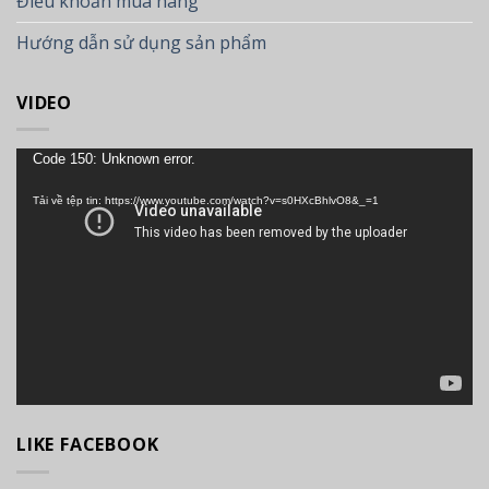
Điều khoản mua hàng
Hướng dẫn sử dụng sản phẩm
VIDEO
Trình
Code 150: Unknown error.
chơi
Tải về tệp tin: https://www.youtube.com/watch?v=s0HXcBhlvO8&_=1
Video
LIKE FACEBOOK