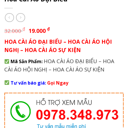
Giá
Giá
₫
₫
32.000
19.000
gốc
hiện
HOA CÀI ÁO ĐẠI BIỂU – HOA CÀI ÁO HỘI
là:
tại
32.000 ₫.
là:
NGHỊ – HOA CÀI ÁO SỰ KIỆN
19.000 ₫.
HOA CÀI ÁO ĐẠI BIỂU – HOA
Mã Sản Phẩm:
CÀI ÁO HỘI NGHỊ – HOA CÀI ÁO SỰ KIỆN
Tư vấn báo giá:
Gọi Ngay