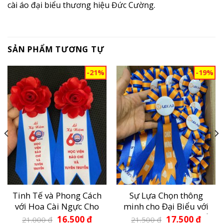
cài áo đại biểu thương hiệu Đức Cường.
SẢN PHẨM TƯƠNG TỰ
-21%
-19%
Tinh Tế và Phong Cách
Sự Lựa Chọn thông
với Hoa Cài Ngực Cho
minh cho Đại Biểu với
Sự Kiện Đặc Biệt – Đức
Hoa cài ngực Tinh Tế
Giá
Giá
Giá
Giá
16.500
₫
17.500
₫
21.000
₫
21.500
₫