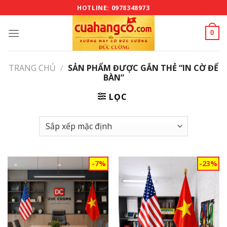
Bỏ
HOTLINE: 0978348973
qua
nội
0
dung
TRANG CHỦ
/
SẢN PHẨM ĐƯỢC GẮN THẺ “IN CỜ ĐỂ
BÀN”
LỌC
-7%
-23%