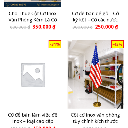
Cho Thuê Cột Cờ Inox
Cờ để bàn đế gỗ – Cờ
Văn Phòng Kèm Lá Cờ
ký kết – Cờ các nước
– Giải Pháp Chuyên
Giá
Giá
Giá
Giá
350.000
₫
250.000
₫
600.000
₫
300.000
₫
gốc
hiện
gốc
hiện
Nghiệp Cho Phòng
là:
tại
là:
tại
600.000 ₫.
là:
300.000 ₫.
là:
Họp, Hội Trường Và
350.000 ₫.
250.0
Sự Kiện
-31%
-43%
Cờ để bàn làm việc đế
Cột cờ inox văn phòng
inox – loại cao cấp
tùy chỉnh kích thước
2m
Giá
Giá