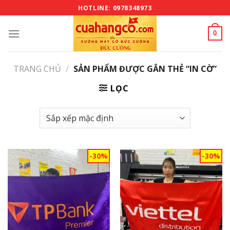
Bỏ
HOTLINE: 0978348973
qua
nội
0
dung
TRANG CHỦ
/
SẢN PHẨM ĐƯỢC GẮN THẺ “IN CỜ”
LỌC
-30%
-30%