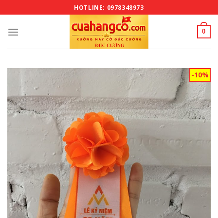
Bỏ
HOTLINE: 0978348973
qua
nội
0
dung
-10%