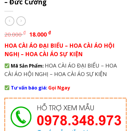
– Đức Cường
Giá
Giá
₫
₫
20.000
18.000
gốc
hiện
HOA CÀI ÁO ĐẠI BIỂU – HOA CÀI ÁO HỘI
là:
tại
20.000 ₫.
là:
NGHỊ – HOA CÀI ÁO SỰ KIỆN
18.000 ₫.
HOA CÀI ÁO ĐẠI BIỂU – HOA
Mã Sản Phẩm:
CÀI ÁO HỘI NGHỊ – HOA CÀI ÁO SỰ KIỆN
Tư vấn báo giá:
Gọi Ngay