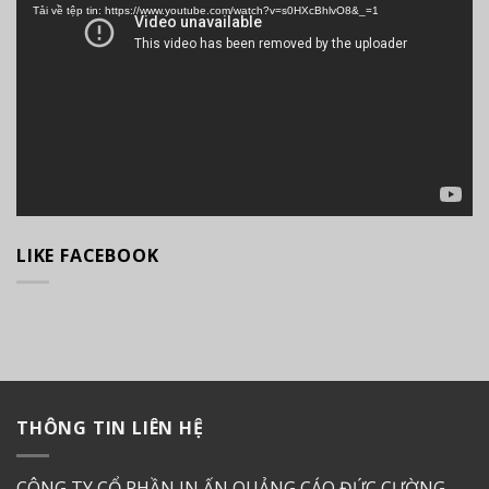
Tải về tệp tin: https://www.youtube.com/watch?v=s0HXcBhlvO8&_=1
Video
LIKE FACEBOOK
THÔNG TIN LIÊN HỆ
CÔNG TY CỔ PHẦN IN ẤN QUẢNG CÁO ĐỨC CƯỜNG