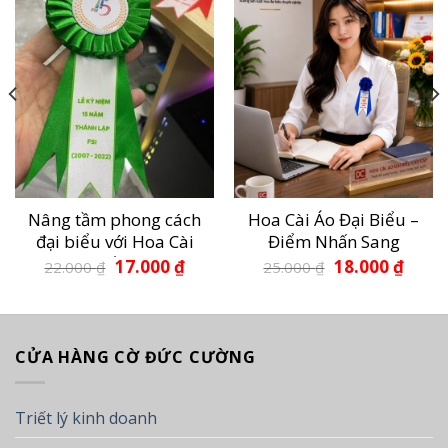
Nâng tầm phong cách
Hoa Cài Áo Đại Biểu –
đại biểu với Hoa Cài
Điểm Nhấn Sang
Ngực Chất Lượng –
Trọng Cho Hội Nghị,
Giá
Giá
Giá
Giá
17.000
₫
18.000
₫
22.000
₫
25.000
₫
gốc
hiện
gốc
hiện
Đức Cường
Hội Thảo Và Sự Kiện
là:
tại
là:
tại
22.000 ₫.
là:
25.000 ₫.
là:
0 ₫.
17.000 ₫.
18.000 
CỬA HÀNG CỜ ĐỨC CƯỜNG
Triết lý kinh doanh